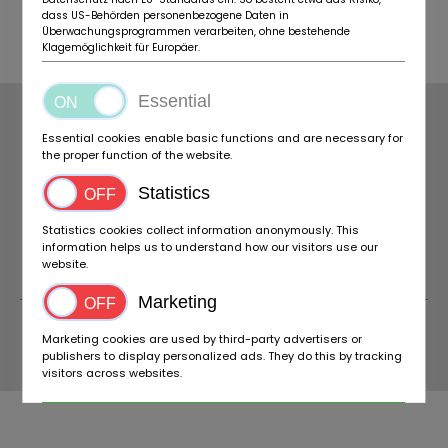
dass US-Behörden personenbezogene Daten in
Überwachungsprogrammen verarbeiten, ohne bestehende
Klagemöglichkeit für Europäer.
Essential
SPOLOČNOSŤ
O NÁS
Essential cookies enable basic functions and are necessary for
PODMIENKY
NOVÉ
the proper function of the website.
OCHRANA DÁT
FAQ
Statistics
INFORMÁCIE
O BIDACAMPER
NASTAVENIA COOKIES
KONTAKT
Statistics cookies collect information anonymously. This
information helps us to understand how our visitors use our
website.
Marketing
Marketing cookies are used by third-party advertisers or
publishers to display personalized ads. They do this by tracking
© 2026 BIDACAMPER
visitors across websites.
Accept all