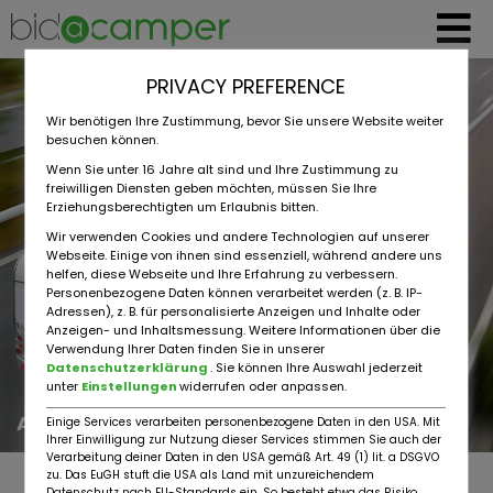
PRIVACY PREFERENCE
Wir benötigen Ihre Zustimmung, bevor Sie unsere Website weiter
besuchen können.
Wenn Sie unter 16 Jahre alt sind und Ihre Zustimmung zu
freiwilligen Diensten geben möchten, müssen Sie Ihre
Erziehungsberechtigten um Erlaubnis bitten.
Wir verwenden Cookies und andere Technologien auf unserer
Webseite. Einige von ihnen sind essenziell, während andere uns
helfen, diese Webseite und Ihre Erfahrung zu verbessern.
Personenbezogene Daten können verarbeitet werden (z. B. IP-
Adressen), z. B. für personalisierte Anzeigen und Inhalte oder
Anzeigen- und Inhaltsmessung. Weitere Informationen über die
Verwendung Ihrer Daten finden Sie in unserer
Datenschutzerklärung
. Sie können Ihre Auswahl jederzeit
unter
Einstellungen
widerrufen oder anpassen.
AvD Ratgeber
Einige Services verarbeiten personenbezogene Daten in den USA. Mit
Ihrer Einwilligung zur Nutzung dieser Services stimmen Sie auch der
Verarbeitung deiner Daten in den USA gemäß Art. 49 (1) lit. a DSGVO
zu. Das EuGH stuft die USA als Land mit unzureichendem
Datenschutz nach EU-Standards ein. So besteht etwa das Risiko,